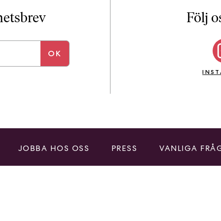
i
T
yhetsbrev
Följ o
a
n
k
e
INS
JOBBA HOS OSS
PRESS
VANLIGA FRÅ