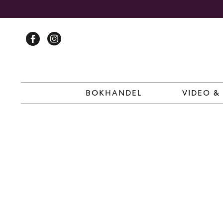
Skip
to
content
BOKHANDEL
VIDEO &