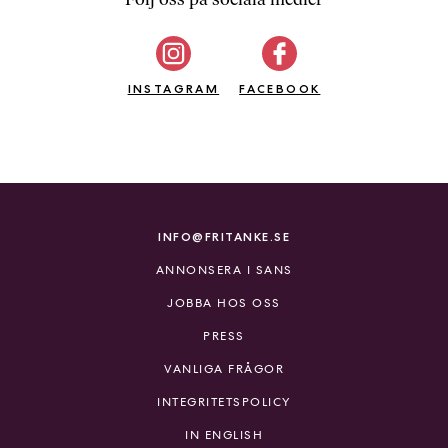
b
ö
c
INSTAGRAM
k
FACEBOOK
e
r
o
n
l
i
INFO@FRITANKE.SE
n
ANNONSERA I SANS
e
h
JOBBA HOS OSS
o
PRESS
s
F
VANLIGA FRÅGOR
r
INTEGRITETSPOLICY
i
T
IN ENGLISH