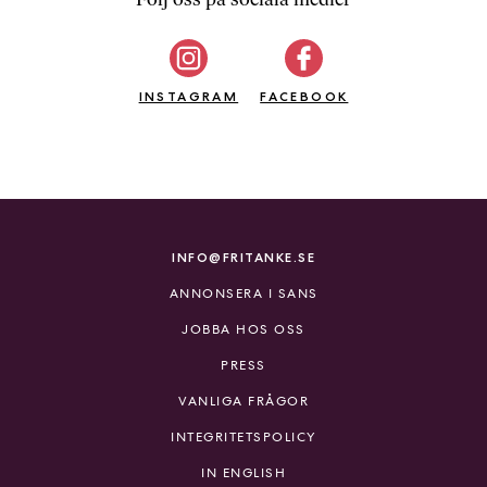
b
ö
c
INSTAGRAM
k
FACEBOOK
e
r
o
n
l
i
INFO@FRITANKE.SE
n
ANNONSERA I SANS
e
h
JOBBA HOS OSS
o
PRESS
s
F
VANLIGA FRÅGOR
r
INTEGRITETSPOLICY
i
T
IN ENGLISH