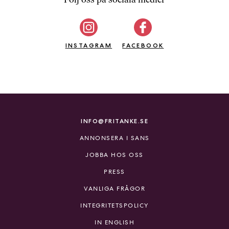
b
ö
c
INSTAGRAM
k
FACEBOOK
e
r
o
n
l
i
INFO@FRITANKE.SE
n
ANNONSERA I SANS
e
h
JOBBA HOS OSS
o
PRESS
s
F
VANLIGA FRÅGOR
r
INTEGRITETSPOLICY
i
T
IN ENGLISH