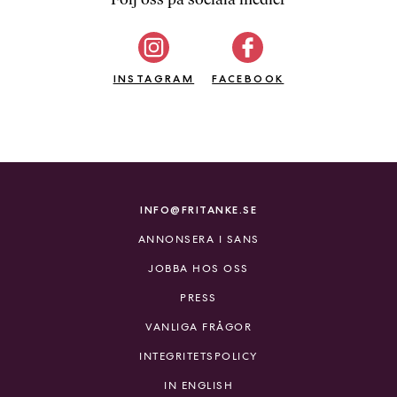
b
ö
c
INSTAGRAM
k
FACEBOOK
e
r
o
n
l
i
INFO@FRITANKE.SE
n
ANNONSERA I SANS
e
h
JOBBA HOS OSS
o
PRESS
s
F
VANLIGA FRÅGOR
r
INTEGRITETSPOLICY
i
T
IN ENGLISH