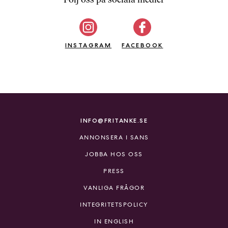
b
ö
c
INSTAGRAM
k
FACEBOOK
e
r
o
n
l
i
INFO@FRITANKE.SE
n
ANNONSERA I SANS
e
h
JOBBA HOS OSS
o
PRESS
s
F
VANLIGA FRÅGOR
r
INTEGRITETSPOLICY
i
T
IN ENGLISH