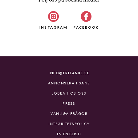
b
ö
c
INSTAGRAM
k
FACEBOOK
e
r
o
n
l
i
INFO@FRITANKE.SE
n
ANNONSERA I SANS
e
h
JOBBA HOS OSS
o
PRESS
s
F
VANLIGA FRÅGOR
r
INTEGRITETSPOLICY
i
T
IN ENGLISH