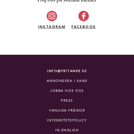
b
ö
c
INSTAGRAM
k
FACEBOOK
e
r
o
n
l
i
INFO@FRITANKE.SE
n
ANNONSERA I SANS
e
h
JOBBA HOS OSS
o
PRESS
s
F
VANLIGA FRÅGOR
r
INTEGRITETSPOLICY
i
T
IN ENGLISH