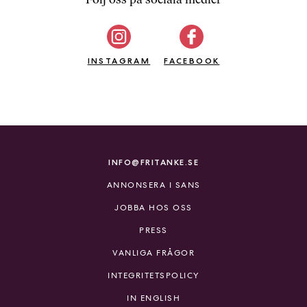
b
ö
c
INSTAGRAM
k
FACEBOOK
e
r
o
n
l
i
INFO@FRITANKE.SE
n
ANNONSERA I SANS
e
h
JOBBA HOS OSS
o
PRESS
s
F
VANLIGA FRÅGOR
r
INTEGRITETSPOLICY
i
T
IN ENGLISH