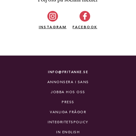
b
ö
c
INSTAGRAM
k
FACEBOOK
e
r
o
n
l
i
INFO@FRITANKE.SE
n
ANNONSERA I SANS
e
h
JOBBA HOS OSS
o
PRESS
s
F
VANLIGA FRÅGOR
r
INTEGRITETSPOLICY
i
T
IN ENGLISH