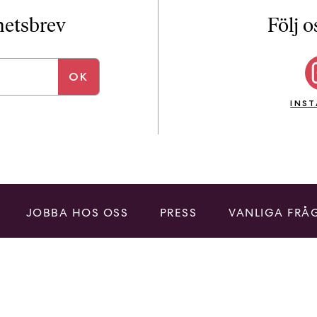
i
T
yhetsbrev
Följ o
a
n
k
e
INS
JOBBA HOS OSS
PRESS
VANLIGA FRÅ