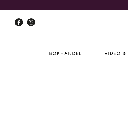
Skip
to
content
BOKHANDEL
VIDEO &