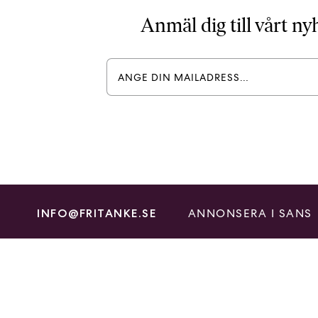
Anmäl dig till vårt n
ANNONSERA I SANS
INFO@FRITANKE.SE