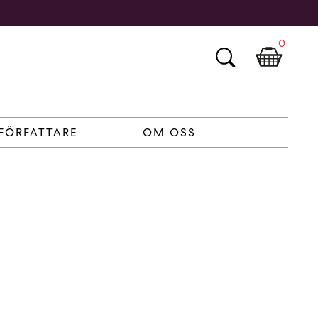
0
FÖRFATTARE
OM OSS