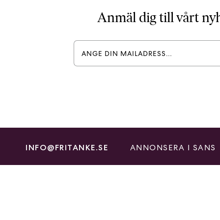
Anmäl dig till vårt n
ANNONSERA I SANS
INFO@FRITANKE.SE