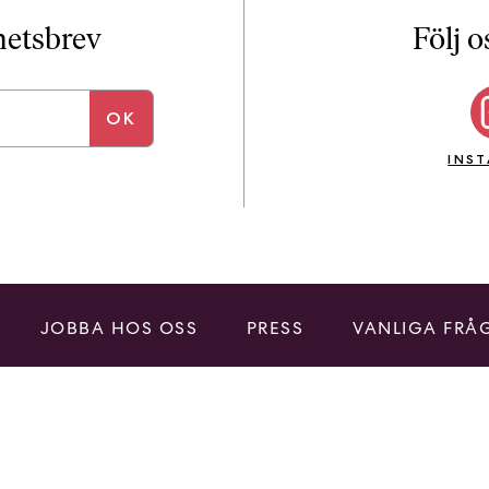
i
T
yhetsbrev
Följ o
a
n
k
e
INS
JOBBA HOS OSS
PRESS
VANLIGA FRÅ