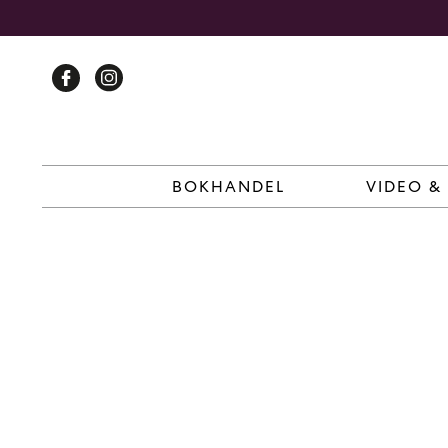
Skip
to
content
BOKHANDEL
VIDEO &