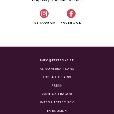
b
ö
c
INSTAGRAM
k
FACEBOOK
e
r
o
n
l
i
INFO@FRITANKE.SE
n
ANNONSERA I SANS
e
h
JOBBA HOS OSS
o
PRESS
s
F
VANLIGA FRÅGOR
r
INTEGRITETSPOLICY
i
T
IN ENGLISH