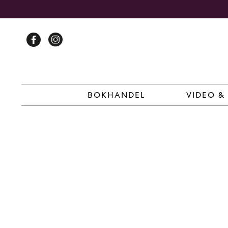
Skip
to
content
BOKHANDEL
VIDEO &