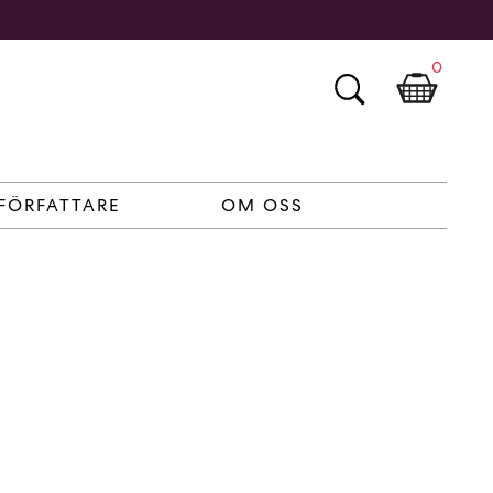
0
FÖRFATTARE
OM OSS