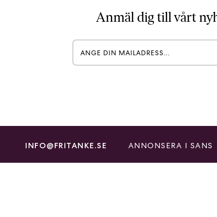
Anmäl dig till vårt n
ANNONSERA I SANS
INFO@FRITANKE.SE