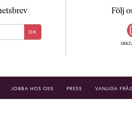
i
T
yhetsbrev
Följ o
a
n
k
e
INS
JOBBA HOS OSS
PRESS
VANLIGA FRÅ