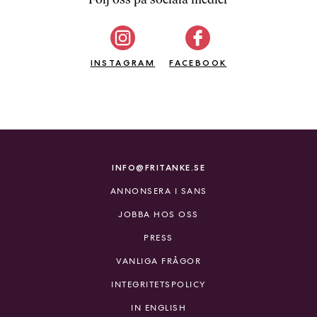
b
ö
c
INSTAGRAM
k
FACEBOOK
e
r
o
n
l
i
INFO@FRITANKE.SE
n
ANNONSERA I SANS
e
h
JOBBA HOS OSS
o
PRESS
s
F
VANLIGA FRÅGOR
r
INTEGRITETSPOLICY
i
T
IN ENGLISH