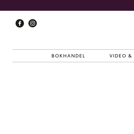
Skip
to
content
BOKHANDEL
VIDEO &