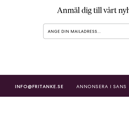
Anmäl dig till vårt n
ANNONSERA I SANS
INFO@FRITANKE.SE