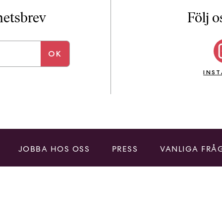
i
T
yhetsbrev
Följ o
a
n
k
e
INS
JOBBA HOS OSS
PRESS
VANLIGA FRÅ