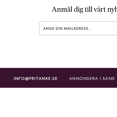
Anmäl dig till vårt n
ANNONSERA I SANS
INFO@FRITANKE.SE