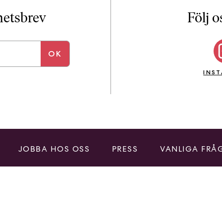
i
T
yhetsbrev
Följ o
a
n
k
e
INS
JOBBA HOS OSS
PRESS
VANLIGA FRÅ