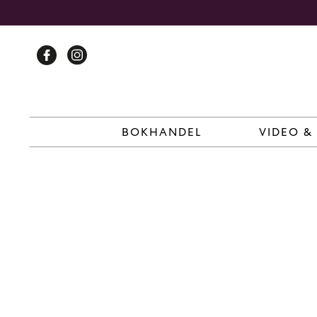
Skip
to
content
BOKHANDEL
VIDEO &