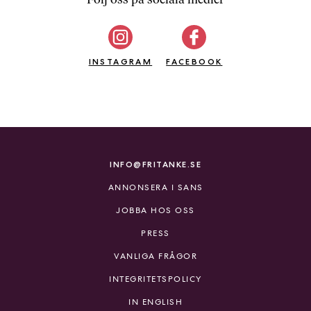
b
ö
c
INSTAGRAM
k
FACEBOOK
e
r
o
n
l
i
INFO@FRITANKE.SE
n
ANNONSERA I SANS
e
h
JOBBA HOS OSS
o
PRESS
s
F
VANLIGA FRÅGOR
r
INTEGRITETSPOLICY
i
T
IN ENGLISH