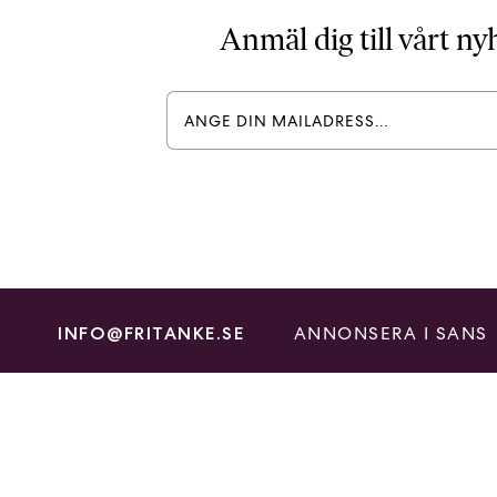
Anmäl dig till vårt n
ANNONSERA I SANS
INFO@FRITANKE.SE