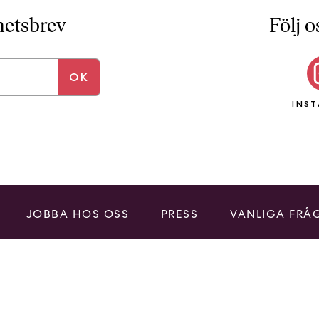
i
T
yhetsbrev
Följ o
a
n
k
e
INS
JOBBA HOS OSS
PRESS
VANLIGA FRÅ