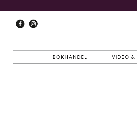
Skip
to
content
BOKHANDEL
VIDEO &