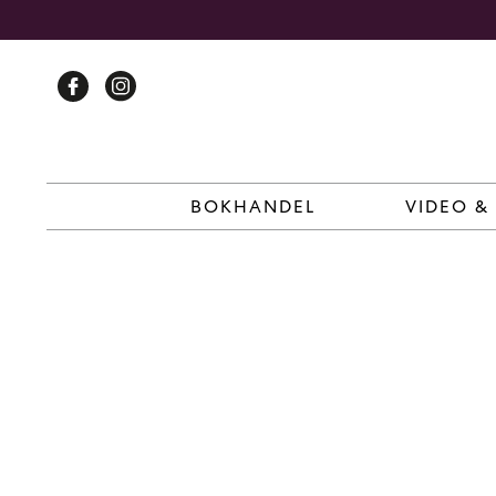
Skip
to
content
BOKHANDEL
VIDEO &