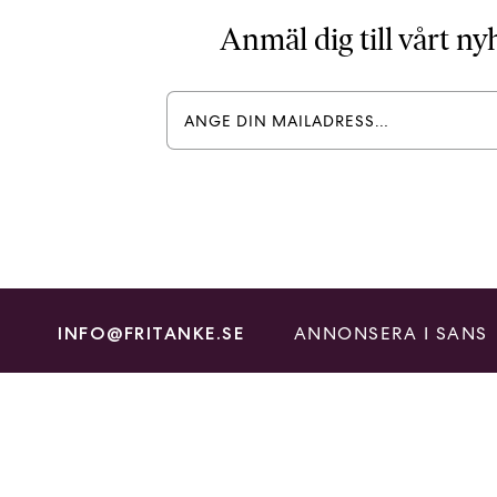
Anmäl dig till vårt n
ANNONSERA I SANS
INFO@FRITANKE.SE