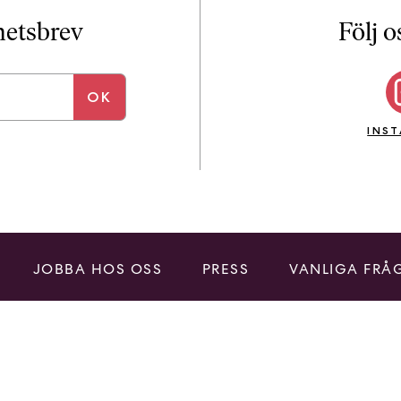
i
T
yhetsbrev
Följ o
a
n
k
e
INS
JOBBA HOS OSS
PRESS
VANLIGA FRÅ