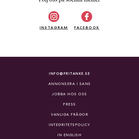
b
ö
c
INSTAGRAM
k
FACEBOOK
e
r
o
n
l
i
INFO@FRITANKE.SE
n
ANNONSERA I SANS
e
h
JOBBA HOS OSS
o
PRESS
s
F
VANLIGA FRÅGOR
r
INTEGRITETSPOLICY
i
T
IN ENGLISH