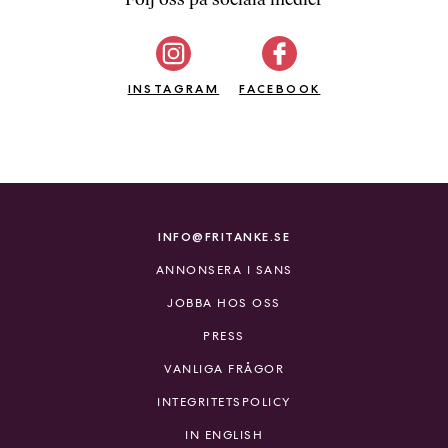
b
ö
c
INSTAGRAM
k
FACEBOOK
e
r
o
n
l
i
INFO@FRITANKE.SE
n
ANNONSERA I SANS
e
h
JOBBA HOS OSS
o
PRESS
s
F
VANLIGA FRÅGOR
r
INTEGRITETSPOLICY
i
T
IN ENGLISH