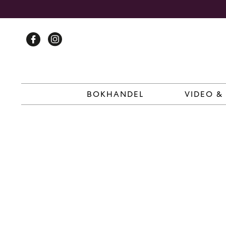
Skip
to
content
BOKHANDEL
VIDEO &