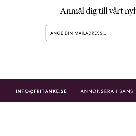
Anmäl dig till vårt n
ANNONSERA I SANS
INFO@FRITANKE.SE