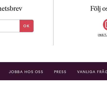
i
T
yhetsbrev
Följ o
a
n
k
e
INS
JOBBA HOS OSS
PRESS
VANLIGA FRÅ