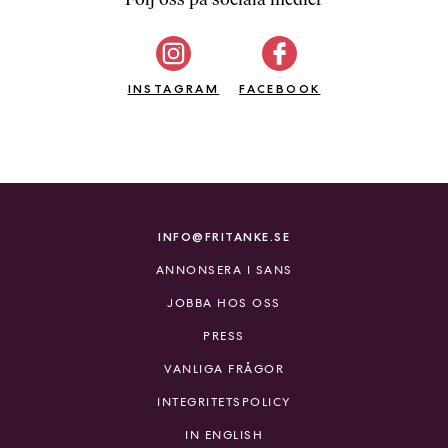
b
ö
c
INSTAGRAM
k
FACEBOOK
e
r
o
n
l
i
INFO@FRITANKE.SE
n
ANNONSERA I SANS
e
h
JOBBA HOS OSS
o
PRESS
s
F
VANLIGA FRÅGOR
r
INTEGRITETSPOLICY
i
T
IN ENGLISH