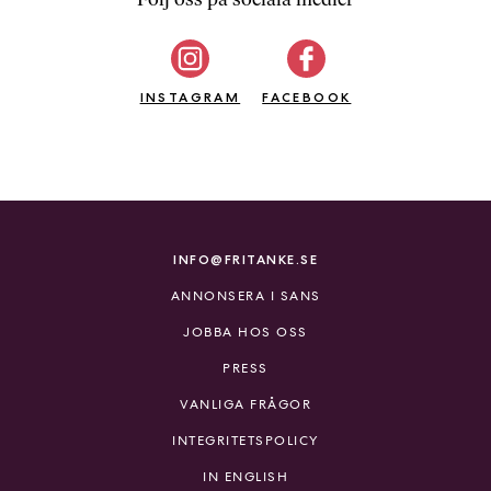
b
ö
c
INSTAGRAM
k
FACEBOOK
e
r
o
n
l
i
INFO@FRITANKE.SE
n
ANNONSERA I SANS
e
h
JOBBA HOS OSS
o
PRESS
s
F
VANLIGA FRÅGOR
r
INTEGRITETSPOLICY
i
T
IN ENGLISH