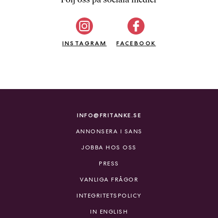
b
ö
c
INSTAGRAM
k
FACEBOOK
e
r
o
n
l
i
INFO@FRITANKE.SE
n
ANNONSERA I SANS
e
h
JOBBA HOS OSS
o
PRESS
s
F
VANLIGA FRÅGOR
r
INTEGRITETSPOLICY
i
T
IN ENGLISH