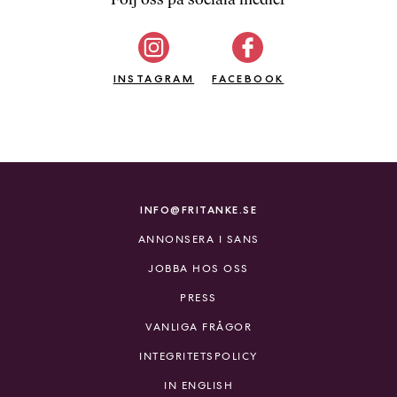
b
ö
c
INSTAGRAM
k
FACEBOOK
e
r
o
n
l
i
INFO@FRITANKE.SE
n
ANNONSERA I SANS
e
h
JOBBA HOS OSS
o
PRESS
s
F
VANLIGA FRÅGOR
r
INTEGRITETSPOLICY
i
T
IN ENGLISH