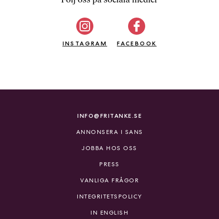
b
ö
c
INSTAGRAM
k
FACEBOOK
e
r
o
n
l
i
INFO@FRITANKE.SE
n
ANNONSERA I SANS
e
h
JOBBA HOS OSS
o
PRESS
s
F
VANLIGA FRÅGOR
r
INTEGRITETSPOLICY
i
T
IN ENGLISH