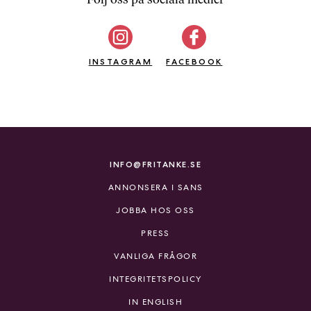
b
ö
c
INSTAGRAM
k
FACEBOOK
e
r
o
n
l
i
INFO@FRITANKE.SE
n
ANNONSERA I SANS
e
h
JOBBA HOS OSS
o
PRESS
s
F
VANLIGA FRÅGOR
r
INTEGRITETSPOLICY
i
T
IN ENGLISH