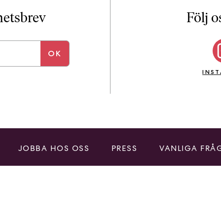
i
T
yhetsbrev
Följ o
a
n
k
e
INS
JOBBA HOS OSS
PRESS
VANLIGA FRÅ