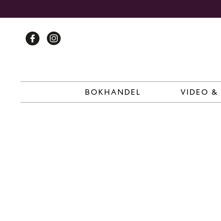
Skip
to
content
BOKHANDEL
VIDEO &