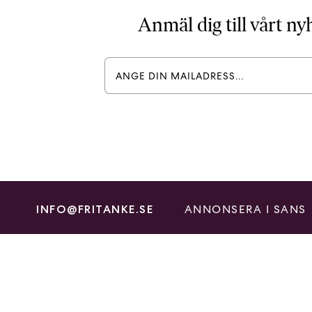
Anmäl dig till vårt n
ANNONSERA I SANS
INFO@FRITANKE.SE