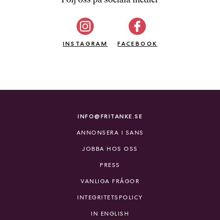
b
ö
c
INSTAGRAM
k
FACEBOOK
e
r
o
n
l
i
INFO@FRITANKE.SE
n
ANNONSERA I SANS
e
h
JOBBA HOS OSS
o
PRESS
s
F
VANLIGA FRÅGOR
r
INTEGRITETSPOLICY
i
T
IN ENGLISH