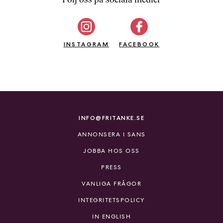
b
ö
c
INSTAGRAM
k
FACEBOOK
e
r
o
n
l
i
INFO@FRITANKE.SE
n
ANNONSERA I SANS
e
h
JOBBA HOS OSS
o
PRESS
s
F
VANLIGA FRÅGOR
r
INTEGRITETSPOLICY
i
T
IN ENGLISH