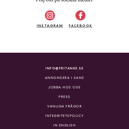
b
ö
c
INSTAGRAM
k
FACEBOOK
e
r
o
n
l
i
INFO@FRITANKE.SE
n
ANNONSERA I SANS
e
h
JOBBA HOS OSS
o
PRESS
s
F
VANLIGA FRÅGOR
r
INTEGRITETSPOLICY
i
T
IN ENGLISH