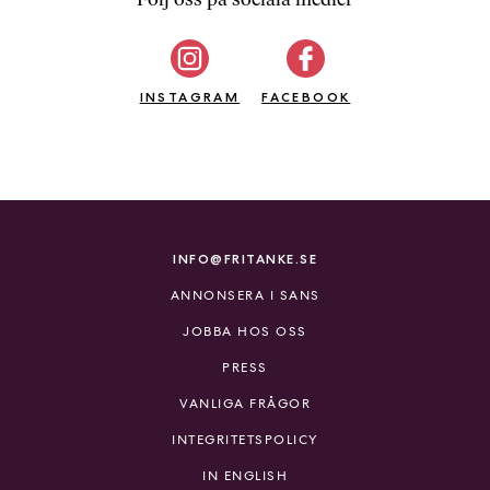
b
ö
c
INSTAGRAM
k
FACEBOOK
e
r
o
n
l
i
INFO@FRITANKE.SE
n
ANNONSERA I SANS
e
h
JOBBA HOS OSS
o
PRESS
s
F
VANLIGA FRÅGOR
r
INTEGRITETSPOLICY
i
T
IN ENGLISH