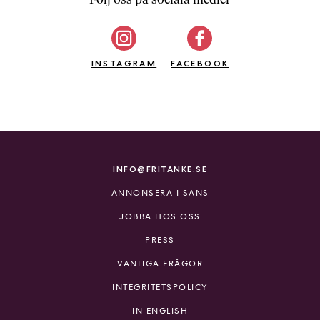
b
ö
c
INSTAGRAM
k
FACEBOOK
e
r
o
n
l
i
INFO@FRITANKE.SE
n
ANNONSERA I SANS
e
h
JOBBA HOS OSS
o
PRESS
s
F
VANLIGA FRÅGOR
r
INTEGRITETSPOLICY
i
T
IN ENGLISH