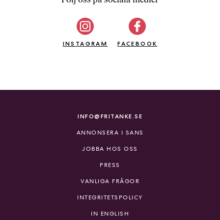
b
ö
c
INSTAGRAM
k
FACEBOOK
e
r
o
n
l
i
INFO@FRITANKE.SE
n
ANNONSERA I SANS
e
h
JOBBA HOS OSS
o
PRESS
s
F
VANLIGA FRÅGOR
r
INTEGRITETSPOLICY
i
T
IN ENGLISH