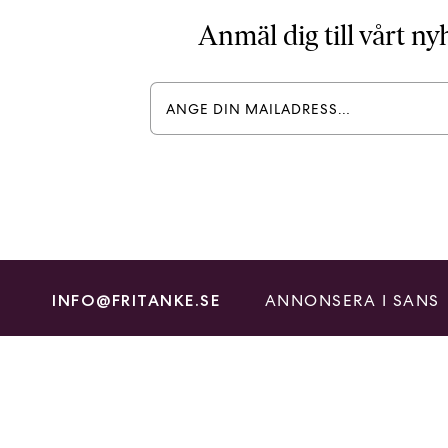
Anmäl dig till vårt n
ANNONSERA I SANS
INFO@FRITANKE.SE