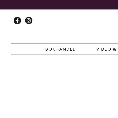
Skip
to
content
BOKHANDEL
VIDEO &