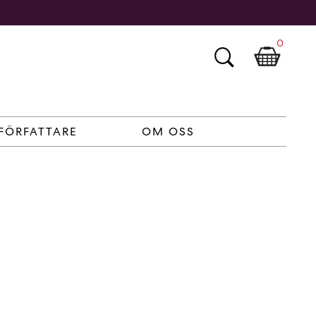
0
FÖRFATTARE
OM OSS