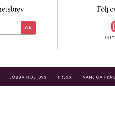
i
T
yhetsbrev
Följ o
a
n
k
e
INS
JOBBA HOS OSS
PRESS
VANLIGA FRÅ