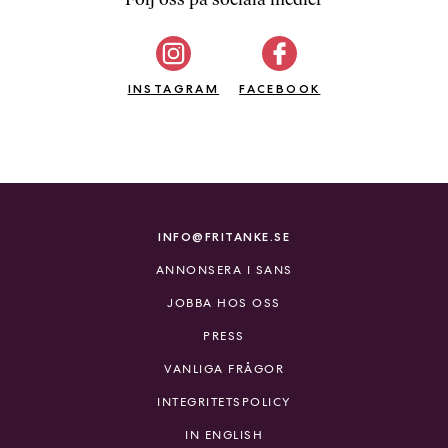
b
ö
c
INSTAGRAM
k
FACEBOOK
e
r
o
n
l
i
INFO@FRITANKE.SE
n
ANNONSERA I SANS
e
h
JOBBA HOS OSS
o
PRESS
s
F
VANLIGA FRÅGOR
r
INTEGRITETSPOLICY
i
T
IN ENGLISH