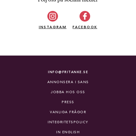
b
ö
c
INSTAGRAM
k
FACEBOOK
e
r
o
n
l
i
INFO@FRITANKE.SE
n
ANNONSERA I SANS
e
h
JOBBA HOS OSS
o
PRESS
s
F
VANLIGA FRÅGOR
r
INTEGRITETSPOLICY
i
T
IN ENGLISH