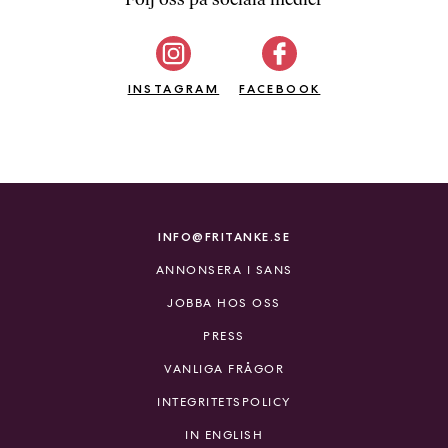
b
ö
c
INSTAGRAM
k
FACEBOOK
e
r
o
n
l
i
INFO@FRITANKE.SE
n
ANNONSERA I SANS
e
h
JOBBA HOS OSS
o
PRESS
s
F
VANLIGA FRÅGOR
r
INTEGRITETSPOLICY
i
T
IN ENGLISH