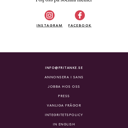
b
ö
c
INSTAGRAM
k
FACEBOOK
e
r
o
n
l
i
INFO@FRITANKE.SE
n
ANNONSERA I SANS
e
h
JOBBA HOS OSS
o
PRESS
s
F
VANLIGA FRÅGOR
r
INTEGRITETSPOLICY
i
T
IN ENGLISH