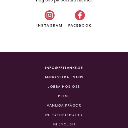
b
ö
c
INSTAGRAM
k
FACEBOOK
e
r
o
n
l
i
INFO@FRITANKE.SE
n
ANNONSERA I SANS
e
h
JOBBA HOS OSS
o
PRESS
s
F
VANLIGA FRÅGOR
r
INTEGRITETSPOLICY
i
T
IN ENGLISH