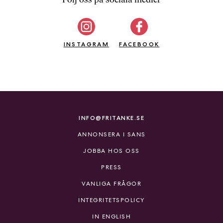
b
ö
c
INSTAGRAM
k
FACEBOOK
e
r
o
n
l
i
INFO@FRITANKE.SE
n
ANNONSERA I SANS
e
h
JOBBA HOS OSS
o
PRESS
s
F
VANLIGA FRÅGOR
r
INTEGRITETSPOLICY
i
T
IN ENGLISH