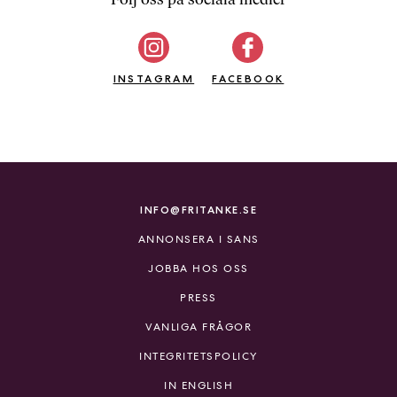
b
ö
c
INSTAGRAM
k
FACEBOOK
e
r
o
n
l
i
INFO@FRITANKE.SE
n
ANNONSERA I SANS
e
h
JOBBA HOS OSS
o
PRESS
s
F
VANLIGA FRÅGOR
r
INTEGRITETSPOLICY
i
T
IN ENGLISH