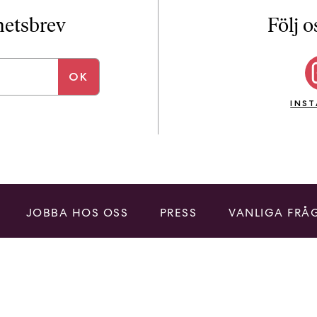
i
T
yhetsbrev
Följ o
a
n
k
e
INS
JOBBA HOS OSS
PRESS
VANLIGA FRÅ