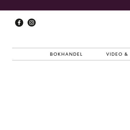
Skip
to
content
BOKHANDEL
VIDEO &