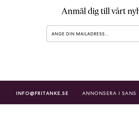
Anmäl dig till vårt n
ANNONSERA I SANS
INFO@FRITANKE.SE