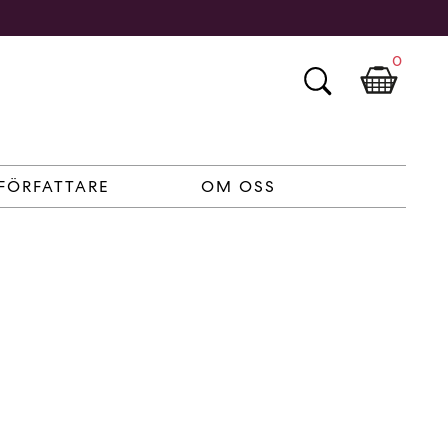
0
FÖRFATTARE
OM OSS