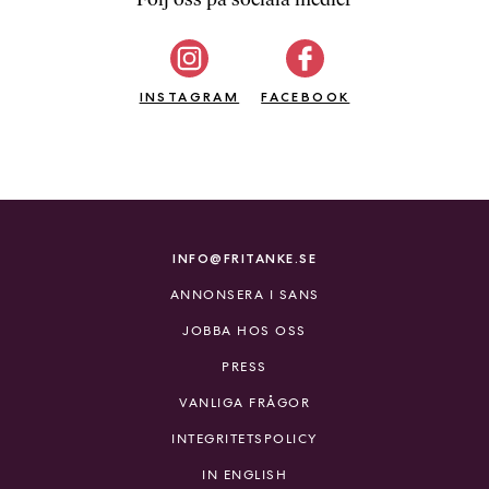
b
ö
c
INSTAGRAM
k
FACEBOOK
e
r
o
n
l
i
INFO@FRITANKE.SE
n
ANNONSERA I SANS
e
h
JOBBA HOS OSS
o
PRESS
s
F
VANLIGA FRÅGOR
r
INTEGRITETSPOLICY
i
T
IN ENGLISH