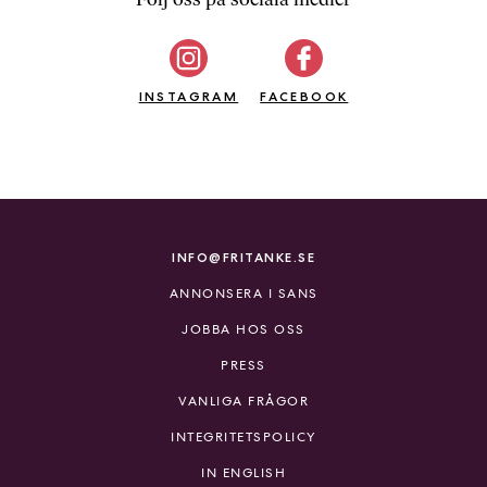
b
ö
c
INSTAGRAM
k
FACEBOOK
e
r
o
n
l
i
INFO@FRITANKE.SE
n
ANNONSERA I SANS
e
h
JOBBA HOS OSS
o
PRESS
s
F
VANLIGA FRÅGOR
r
INTEGRITETSPOLICY
i
T
IN ENGLISH