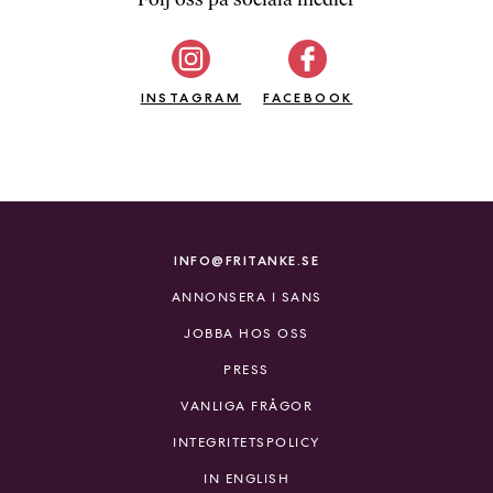
b
ö
c
INSTAGRAM
k
FACEBOOK
e
r
o
n
l
i
INFO@FRITANKE.SE
n
ANNONSERA I SANS
e
h
JOBBA HOS OSS
o
PRESS
s
F
VANLIGA FRÅGOR
r
INTEGRITETSPOLICY
i
T
IN ENGLISH