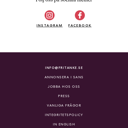
b
ö
c
INSTAGRAM
k
FACEBOOK
e
r
o
n
l
i
INFO@FRITANKE.SE
n
ANNONSERA I SANS
e
h
JOBBA HOS OSS
o
PRESS
s
F
VANLIGA FRÅGOR
r
INTEGRITETSPOLICY
i
T
IN ENGLISH