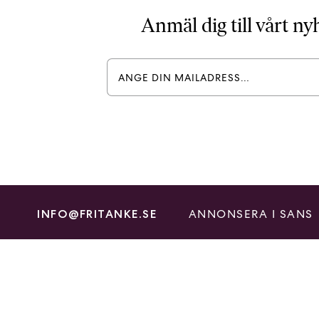
Anmäl dig till vårt n
ANNONSERA I SANS
INFO@FRITANKE.SE