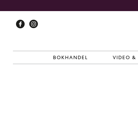
Skip
to
content
BOKHANDEL
VIDEO &