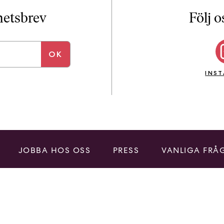
i
T
yhetsbrev
Följ o
a
n
k
e
INS
JOBBA HOS OSS
PRESS
VANLIGA FRÅ